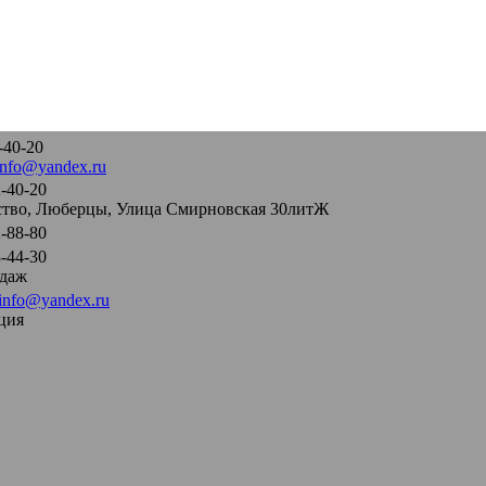
-40-20
info@yandex.ru
-40-20
тво, Люберцы, Улица Смирновская 30литЖ
-88-80
-44-30
одаж
info@yandex.ru
ция