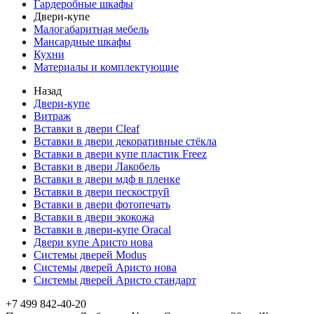
Гардеробные шкафы
Двери-купе
Малогабаритная мебель
Мансардные шкафы
Кухни
Материалы и комплектующие
Назад
Двери-купе
Витраж
Вставки в двери Cleaf
Вставки в двери декоративные стёкла
Вставки в двери купе пластик Freez
Вставки в двери Лакобель
Вставки в двери мдф в пленке
Вставки в двери пескоструй
Вставки в двери фотопечать
Вставки в двери экокожа
Вставки в двери-купе Oracal
Двери купе Аристо нова
Системы дверей Modus
Системы дверей Аристо нова
Системы дверей Аристо стандарт
+7 499 842-40-20