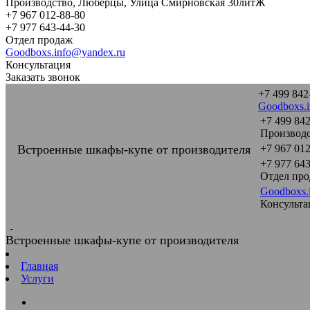
Производство, Люберцы, Улица Смирновская 30литЖ
+7 967 012-88-80
+7 977 643-44-30
Отдел продаж
Goodboxs.info@yandex.ru
Консультация
Заказать звонок
+7 499 842
Goodboxs.
+7 499 842
Производс
Встроенные шкафы-купе от производителя
+7 967 012
+7 977 643
Отдел пр
Goodboxs.
Консульта
Встроенные шкафы-купе от производителя
Главная
Услуги