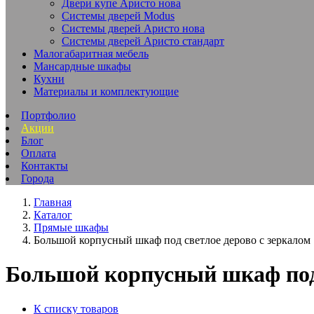
Двери купе Аристо нова
Системы дверей Modus
Системы дверей Аристо нова
Системы дверей Аристо стандарт
Малогабаритная мебель
Мансардные шкафы
Кухни
Материалы и комплектующие
Портфолио
Акции
Блог
Оплата
Контакты
Города
Главная
Каталог
Прямые шкафы
Большой корпусный шкаф под светлое дерово с зеркалом
Большой корпусный шкаф под 
К списку товаров