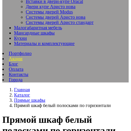
Вставки в двери-купе Oracal
Двери купе Аристо нова
Системы дверей Modus
Системы дверей Аристо нова
Системы дверей Аристо стандарт
Малогабаритная мебель
Мансардные шкафы
Кухни
Материалы и комплектующие
Портфолио
Акции
Блог
Оплата
Контакты
Города
Главная
Каталог
Прямые шкафы
Прямой шкаф белый полосками по горизонтали
Прямой шкаф белый
полосками по горизонтали