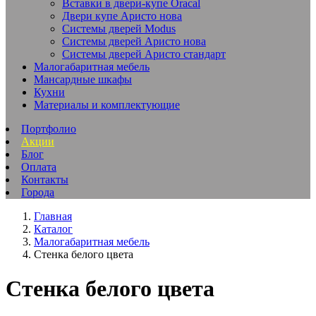
Вставки в двери-купе Oracal
Двери купе Аристо нова
Системы дверей Modus
Системы дверей Аристо нова
Системы дверей Аристо стандарт
Малогабаритная мебель
Мансардные шкафы
Кухни
Материалы и комплектующие
Портфолио
Акции
Блог
Оплата
Контакты
Города
Главная
Каталог
Малогабаритная мебель
Стенка белого цвета
Стенка белого цвета