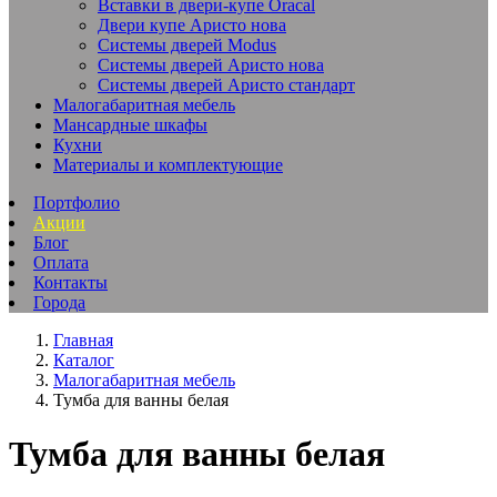
Вставки в двери-купе Oracal
Двери купе Аристо нова
Системы дверей Modus
Системы дверей Аристо нова
Системы дверей Аристо стандарт
Малогабаритная мебель
Мансардные шкафы
Кухни
Материалы и комплектующие
Портфолио
Акции
Блог
Оплата
Контакты
Города
Главная
Каталог
Малогабаритная мебель
Тумба для ванны белая
Тумба для ванны белая