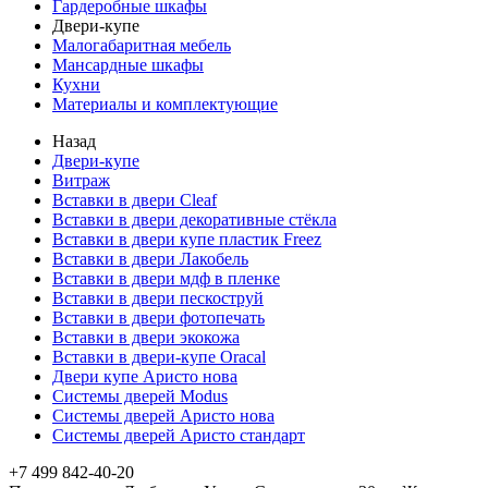
Гардеробные шкафы
Двери-купе
Малогабаритная мебель
Мансардные шкафы
Кухни
Материалы и комплектующие
Назад
Двери-купе
Витраж
Вставки в двери Cleaf
Вставки в двери декоративные стёкла
Вставки в двери купе пластик Freez
Вставки в двери Лакобель
Вставки в двери мдф в пленке
Вставки в двери пескоструй
Вставки в двери фотопечать
Вставки в двери экокожа
Вставки в двери-купе Oracal
Двери купе Аристо нова
Системы дверей Modus
Системы дверей Аристо нова
Системы дверей Аристо стандарт
+7 499 842-40-20