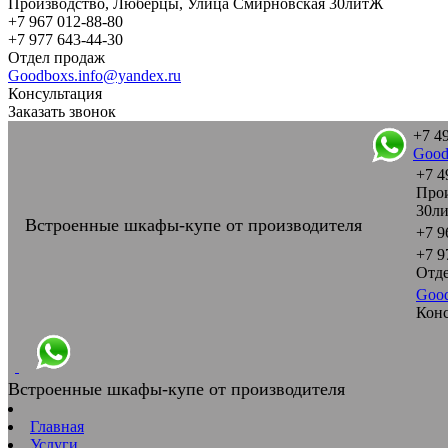
Производство, Люберцы, Улица Смирновская 30литЖ
+7 967 012-88-80
+7 977 643-44-30
Отдел продаж
Goodboxs.info@yandex.ru
Консультация
Заказать звонок
+7 4
Good
+7 4
Прои
30л
Встроенные шкафы-купе от производителя
+7 9
+7 9
Отд
Good
Конс
Встроенные шкафы-купе от производителя
Главная
Услуги