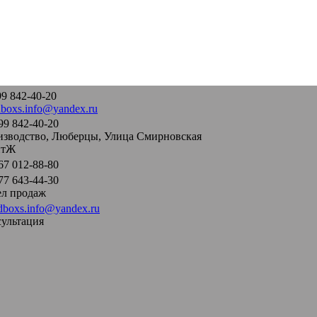
99 842-40-20
boxs.info@yandex.ru
99 842-40-20
зводство, Люберцы, Улица Смирновская
итЖ
67 012-88-80
77 643-44-30
ел продаж
boxs.info@yandex.ru
ультация