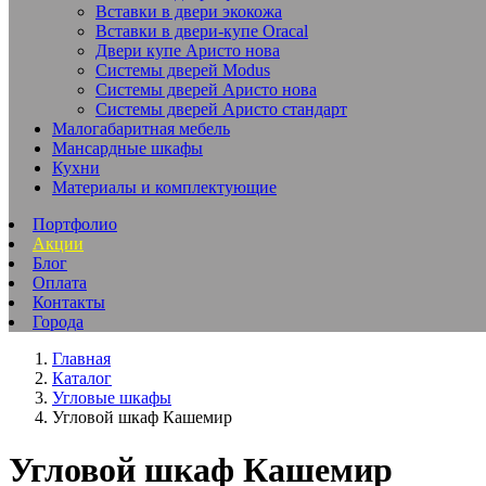
Вставки в двери экокожа
Вставки в двери-купе Oracal
Двери купе Аристо нова
Системы дверей Modus
Системы дверей Аристо нова
Системы дверей Аристо стандарт
Малогабаритная мебель
Мансардные шкафы
Кухни
Материалы и комплектующие
Портфолио
Акции
Блог
Оплата
Контакты
Города
Главная
Каталог
Угловые шкафы
Угловой шкаф Кашемир
Угловой шкаф Кашемир