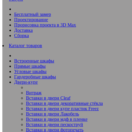
Бесплатный замер
Проектирование
Прорисовка проекта в 3D Max
Доставка
Сборка
Каталог товаров
Встроенные шкафы
Прямые шкафы
Угловые шкафы
Гардеробные шкафы
Двери-купе
Витраж
Вставки в двери Cleaf
Вставки в двери декоративные стёкла
Вставки в двери купе пластик Freez
Вставки в двери Лакобель
Вставки в двери мдф в пленке
Вставки в двери пескоструй
Вставки в двери фотопечать