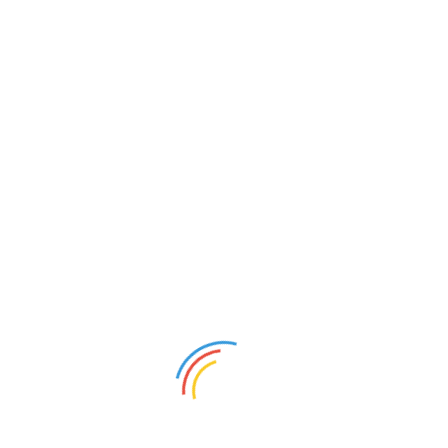
Системы дверей Аристо стандарт
+7 499 842-40-20
Производство, Люберцы, Улица Смирновская 30литЖ
+7 967 012-88-80
+7 977 643-44-30
Отдел продаж
Goodboxs.info@yandex.ru
Консультация
Заказать звонок
Встроенные шкафы-купе от производителя
Главная
Услуги
Бесплатный замер
Проектирование
Прорисовка проекта в 3D Max
Доставка
Сборка
Каталог товаров