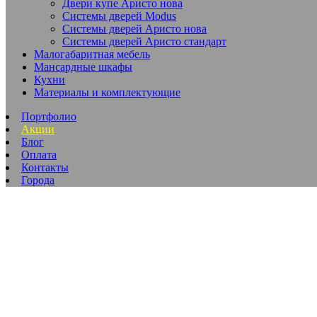
Двери купе Аристо нова
Системы дверей Modus
Системы дверей Аристо нова
Системы дверей Аристо стандарт
Малогабаритная мебель
Мансардные шкафы
Кухни
Материалы и комплектующие
Портфолио
Акции
Блог
Оплата
Контакты
Города
Встроенные шкафы на заказ в
Бесплатный замер по Москве и МО
*В случае отказа от заказа 500 руб/выезд
Официальная гарантия - 10 лет