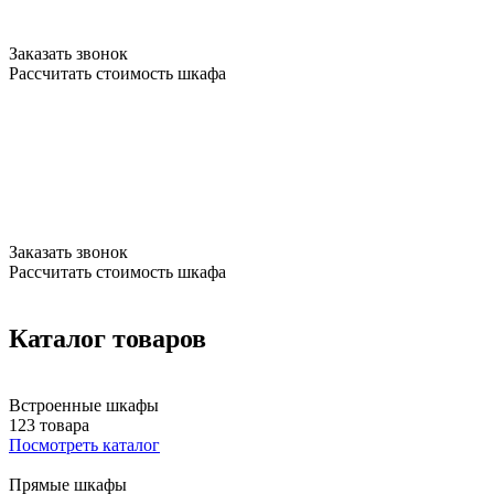
От 5 до 14 рабочих дней на изготовление
Заказать звонок
Рассчитать стоимость шкафа
Встроенные шкафы на заказ в Москве и области
Бесплатный замер по Москве и МО
*В случае отказа от заказа 500 руб/выезд
Официальная гарантия - 10 лет
От 5 до 14 рабочих дней на изготовление
Заказать звонок
Рассчитать стоимость шкафа
Каталог товаров
Встроенные шкафы
123 товара
Посмотреть каталог
Прямые шкафы