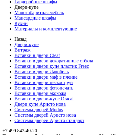
Гардеробные шкафы
Двери-купе
Малогабаритная мебель
Мансардные шкафы
Кухни
Материалы и комплектующие
Назад
Двери-купе
Витраж
Вставки в двери Cleaf
Вставки в двери декоративные стёкла
Вставки в двери купе пластик Freez
Вставки в двери Лакобель
Вставки в двери мдф в пленке
Вставки в двери пескоструй
Вставки в двери фотопечать
Вставки в двери экокожа
Вставки в двери-купе Oracal
Двери купе Аристо нова
Системы дверей Modus
Системы дверей Аристо нова
Системы дверей Аристо стандарт
+7 499 842-40-20