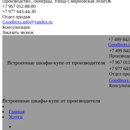
Производство, Люберцы, Улица Смирновская 30литЖ
+7 967 012-88-80
+7 977 643-44-30
Отдел продаж
Goodboxs.info@yandex.ru
Консультация
Заказать звонок
+7 499 842
Goodboxs.
+7 499 842
Производс
Встроенные шкафы-купе от производителя
+7 967 012
+7 977 643
Отдел пр
Goodboxs.
Консульта
Встроенные шкафы-купе от производителя
Главная
Услуги