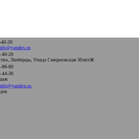
-40-20
info@yandex.ru
-40-20
тво, Люберцы, Улица Смирновская 30литЖ
-88-80
-44-30
одаж
info@yandex.ru
ция