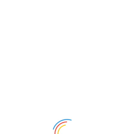
на заказ в Москве и об
Официальная гарантия - 10 лет
О
Рассчитать стоимость шкафа
 шкафы
Угловые шкафы
аров
67 товаров
еть каталог
Посмотреть каталог
упе
Малогабаритная мебель
ров
Посмотреть каталог
еть каталог
кафы, которые радуют!